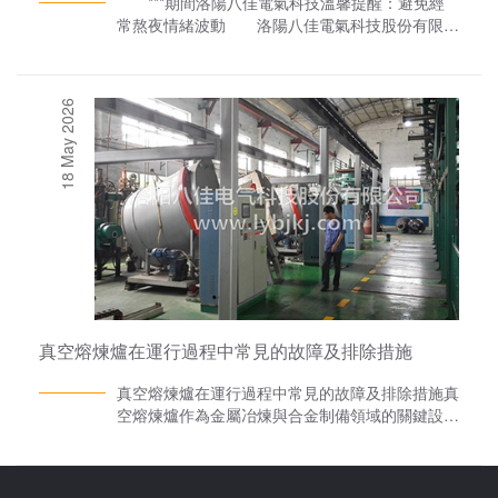
***期間洛陽八佳電氣科技溫馨提醒：避免經
常熬夜情緒波動 洛陽八佳電氣科技股份有限公
司，是河南省一家研發、生產真空熔煉、燒結設
備，感應加熱電控設備及大功率半導體元器件的民
營股份制企業。公司擁有一批多年從事研發、生
18 May 2026
產、銷售的中青年***技術隊伍.隨著2018俄羅斯***
火熱開賽，大家也都在熬夜享受著一場視覺盛宴。
那么小編也提醒大家：很多人第二天還需要上班，
不規律的作息、不充足的睡眠，造成的后果便是身
體機能出現問題。 夏季炎熱，本身人的情緒波
動就大，再加上熬夜看球、飲食不注意，易導致抵
抗力下降，引發“***綜合征”。黃昕介紹，“***綜合
征”主要表現在三個方面：一是心腦血管方面的疾
病，比賽的激烈對抗與刺激，球迷看球情緒波動過
大，加上熬夜對身體的損傷，易誘發心腦血管疾
病;二是胃腸道疾病，一邊看球一邊吃東西或飲酒
真空熔煉爐在運行過程中常見的故障及排除措施
是大多數球迷的習慣，因此給腸胃造成沉重負擔，
容易誘發胃腸炎、胰腺炎等疾病;三是長時間看比
真空熔煉爐在運行過程中常見的故障及排除措施真
賽可能還會出現頸椎疼痛、腰間盤突出、視力疲
空熔煉爐作為金屬冶煉與合金制備領域的關鍵設
勞，甚至眼底出血、突發性耳聾等。 此外，看
備，其穩定運行對于保障生產效率和產品質量至關
球時保持良好的坐姿，盡量不要坐軟沙發看球賽，
重要。然而，在實際運行過程中，真空熔煉爐可能
以免不良的坐姿誘發盆腔充血;每半小時左右調換
會遇到各種故障，這些故障不僅會影響生產效率，
一個姿勢和位置，或者站起來走一走，做些伸展肢