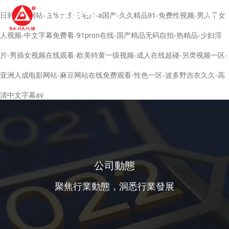
日韩精品网站-在线免费看毛片-a国产-久久精品91-免费性视频-男人干女
人视频-中文字幕免费看-91pron在线-国产精品无码自拍-热精品-少妇淫
片-男插女视频在线观看-欧美特黄一级视频-成人在线超碰-另类视频一区-
亚洲人成电影网站-麻豆网站在线免费观看-性色一区-波多野吉衣久久-高
清中文字幕av
公司動態
聚焦行業動態，洞悉行業發展