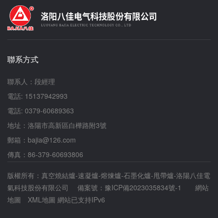
還可能對設備造成損害。因此，及時識別并排除這
體的動作。如果腰部或頸椎問題出現持續加重癥
些故障，是確保真空熔煉爐長期穩定運行的關鍵。
狀，則應到醫院檢查治療。 洛陽八佳電氣科技
真空熔煉爐廠家洛陽八佳電氣將詳細闡述真空熔煉
股份有限公司一路伴您同行...公司秉承著以人為
爐在運行過程中常見的故障及其排除措施，以期為
本，精益求精，共鑄輝煌的經營理念，在***業界
相關從業者提供有益的參考。一、真空度不達標故
新產品的研究、創新與制定的同時，把*技術轉化
障及排除措施真空度是真空熔煉爐正常運行的重要
為自身的競爭優勢。
聯系方式
指標之一，若真空度無法達到設定值，可能導致熔
煉過程中金屬氧化、吸氣等問題，嚴重影響產品質
量。常見原因包括真空泵故障、密封件老化或損
聯系人：段經理
壞、爐體泄漏等。排除措施：1. 檢查真空泵：首
電話: 15137942993
先檢查真空泵是否正常工作，包括泵的電源、電
機、潤滑系統等。如有異常，應及時維修或更換真
電話: 0379-60689363
空泵。2. 檢查密封件：檢查爐門、管道連接處等
地址：洛陽市高新區白樺路附3號
密封件是否老化或損壞。如有必要，應更換新的密
封件，確保密封性能。3. 使用真空檢漏儀：使用
郵箱：bajia@126.com
真空檢漏儀對爐體進行檢漏，發現泄漏點后進行修
傳真：86-379-60693806
復。同時，定期對密封件進行檢查和更換，避免泄
漏問題。二、加熱系統故障及排除措施加熱系統是
版權所有：真空燒結爐-速凝爐-熔煉爐-石墨化爐-甩帶爐-洛陽八佳電
真空熔煉爐的核心部分，其故障可能導致熔煉溫度
氣科技股份有限公司 備案號：
不穩定或無法達到設定值，進而影響產品質量和生
豫ICP備2023035834號-1
網站
產效率。常見原因包括加熱元件損壞、電源線路故
地圖
XML地圖
網站已支持IPv6
障、溫度控制系統失靈等。排除措施：1. 檢查加
熱元件：定期檢查加熱元件是否損壞，如有損壞應